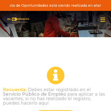
ativa Pista de Oportunidades está siendo realizada en alianza 
Recuerda:
Debes estar registrado en el
Servicio Público de Empleo
para aplicar a las
vacantes, si no has realizado el registro,
puedes hacerlo aquí