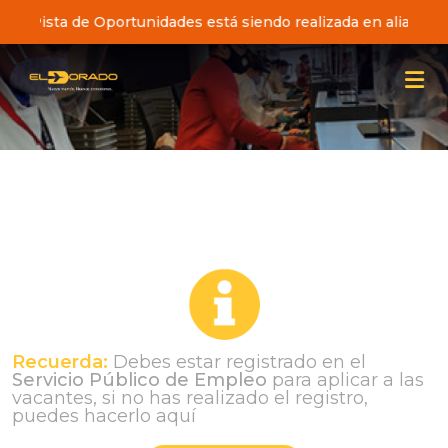
iativa Pista de Oportunidades está siendo realizada en alianz
Recuerda:
Debes estar registrado en el
Servicio Público de Empleo
para aplicar a las
vacantes, si no has realizado el registro,
puedes hacerlo aquí