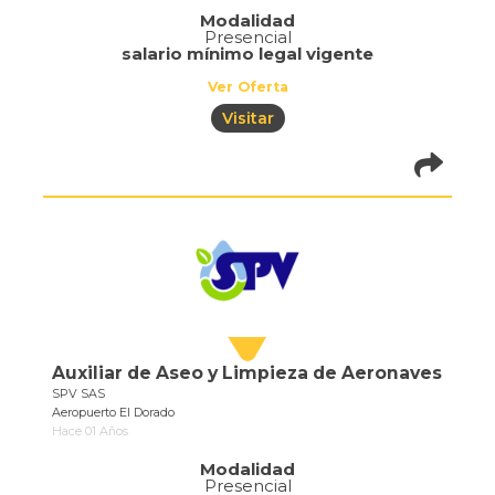
Modalidad
Presencial
salario mínimo legal vigente
Ver Oferta
Visitar
pistadeoportun
of=686
Auxiliar de Aseo y Limpieza de Aeronaves
SPV SAS
Aeropuerto El Dorado
Hace 01 Años
Modalidad
Presencial