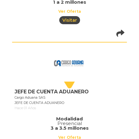
1 a 2 millones
Ver Oferta
Visitar
pistadeoportun
of=710
JEFE DE CUENTA ADUANERO
Cargo Aduana SAS
JEFE DE CUENTA ADUANERO
Hace 01 Años
Modalidad
Presencial
3 a 3.5 millones
Ver Oferta