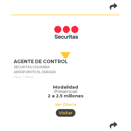
pistadeoportun
of=1073
AGENTE DE CONTROL
SECURITAS COLOMBIA
AEROPUERTO EL DORADO
Hace 1 Meses
Modalidad
Presencial
2 a 2.5 millones
Ver Oferta
Visitar
pistadeoportun