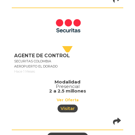
pistadeoportun
of=387
AGENTE DE CONTROL
SECURITAS COLOMBIA
AEROPUERTO EL DORADO
Hace 1 Meses
Modalidad
Presencial
2 a 2.5 millones
Ver Oferta
Visitar
pistadeoportun
of=1076