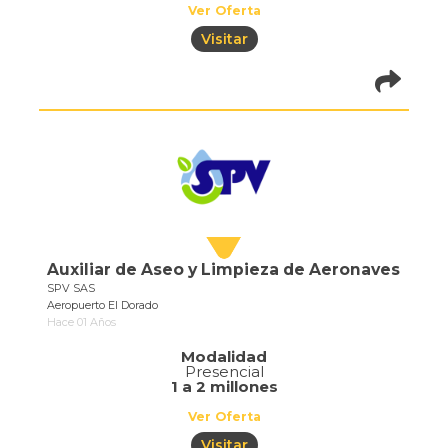
Ver Oferta
Visitar
pistadeoportun
of=686
Auxiliar de Aseo y Limpieza de Aeronaves
SPV SAS
Aeropuerto El Dorado
Hace 01 Años
Modalidad
Presencial
1 a 2 millones
Ver Oferta
Visitar