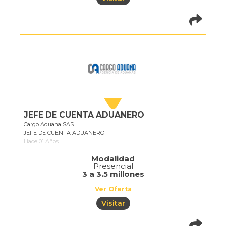
pistadeoportun
of=710
JEFE DE CUENTA ADUANERO
Cargo Aduana SAS
JEFE DE CUENTA ADUANERO
Hace 01 Años
Modalidad
Presencial
3 a 3.5 millones
Ver Oferta
Visitar