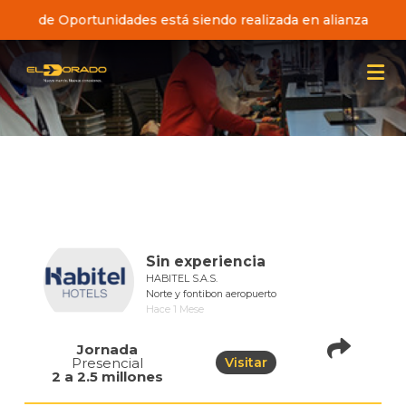
a Pista de Oportunidades está siendo realizada en alianza con
Sin experiencia
HABITEL S.A.S.
Norte y fontibon aeropuerto
Hace 1 Mese
Jornada
Presencial
Visitar
pistadeoportunidad
2 a 2.5 millones
of=1073