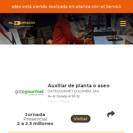
rtunidades está siendo realizada en alianza con el Servicio d
Auxiliar de planta o aseo
GATEGOURMET COLOMBIA SAS
Av el Dorado # 93-32
Hace 2 Meses
Jornada
Presencial
Visitar
pistadeoportunidad
2 a 2.5 millones
of=1067