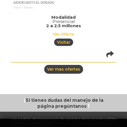
AEROPUERTO EL DORADO
Hace 1 Meses
Modalidad
Presencial
2 a 2.5 millones
Ver Oferta
Visitar
pistadeoportun
of=1076
Ver mas ofertas
¡
Si tienes dudas
del manejo de la
!
página
pregúntanos
La gestión de los servicios de empleo de la iniciativa Pista
de Oportunidades está siendo realizada en alianza con el