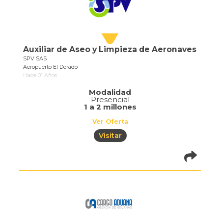
Auxiliar de Aseo y Limpieza de Aeronaves
SPV SAS
Aeropuerto El Dorado
Hace 01 Años
Modalidad
Presencial
1 a 2 millones
Ver Oferta
Visitar
pistadeoportun
of=710