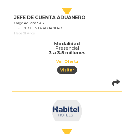
JEFE DE CUENTA ADUANERO
Cargo Aduana SAS
JEFE DE CUENTA ADUANERO
Hace 01 Años
Modalidad
Presencial
3 a 3.5 millones
Ver Oferta
Visitar
pistadeoportun
of=387