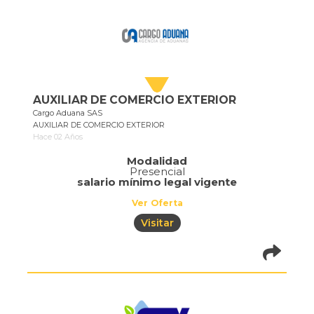
AUXILIAR DE COMERCIO EXTERIOR
Cargo Aduana SAS
AUXILIAR DE COMERCIO EXTERIOR
Hace 02 Años
Modalidad
Presencial
salario mínimo legal vigente
Ver Oferta
Visitar
pistadeoportun
of=686