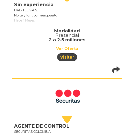
Sin experiencia
HABITEL S.A.S.
Norte y fontibon aeropuerto
Hace 1 Meses
Modalidad
Presencial
2 a 2.5 millones
Ver Oferta
Visitar
pistadeoportun
of=1073
AGENTE DE CONTROL
SECURITAS COLOMBIA