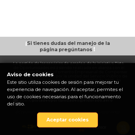
¡
Si tienes dudas
del manejo de la
!
página
pregúntanos
La gestión de los servicios de empleo de la iniciativa Pista
de Oportunidades está siendo realizada en alianza con el
Servicio de Empleo y Fomento Empresarial de Compensar
Aviso de cookies
prestador autorizado por la Unidad del Servicio Público de
Empleo de acuerdo con la resolución 0038 de 2023, de
Este sitio utiliza cookies de sesión para mejorar tu
acuerdo con lo anterior, será contactado por
experiencia de navegación. Al aceptar, permites el
colaboradores de esta organización.
uso de cookies necesarias para el funcionamiento
pistadeoportunidades@eldorado.
aero
del sitio.
©Copyright 2026 Opain S.A Todos los derechos reservados
Aceptar cookies
aliado con