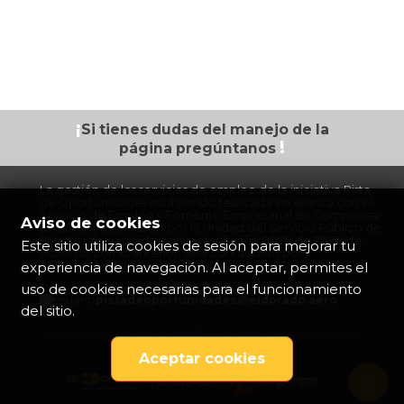
¡
Si tienes dudas
del manejo de la
!
página
pregúntanos
La gestión de los servicios de empleo de la iniciativa Pista
de Oportunidades está siendo realizada en alianza con el
Servicio de Empleo y Fomento Empresarial de Compensar
Aviso de cookies
prestador autorizado por la Unidad del Servicio Público de
Empleo de acuerdo con la resolución 0038 de 2023, de
Este sitio utiliza cookies de sesión para mejorar tu
acuerdo con lo anterior, será contactado por
experiencia de navegación. Al aceptar, permites el
colaboradores de esta organización.
uso de cookies necesarias para el funcionamiento
pistadeoportunidades@eldorado.
aero
del sitio.
©Copyright 2026 Opain S.A Todos los derechos reservados
Aceptar cookies
aliado con