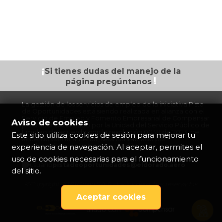
¡
Si tienes dudas
del manejo de la
!
página
pregúntanos
La gestión de los servicios de empleo de la iniciativa Pista
de Oportunidades está siendo realizada en alianza con el
Servicio de Empleo y Fomento Empresarial de Compensar
Aviso de cookies
prestador autorizado por la Unidad del Servicio Público de
Empleo de acuerdo con la resolución 0038 de 2023, de
Este sitio utiliza cookies de sesión para mejorar tu
acuerdo con lo anterior, será contactado por
experiencia de navegación. Al aceptar, permites el
colaboradores de esta organización.
uso de cookies necesarias para el funcionamiento
pistadeoportunidades@eldorado.
aero
del sitio.
©Copyright 2026 Opain S.A Todos los derechos reservados
Aceptar cookies
aliado con