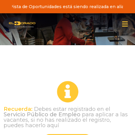
iativa Pista de Oportunidades está siendo realizada en alianz
Recuerda:
Debes estar registrado en el
Servicio Público de Empleo
para aplicar a las
vacantes, si no has realizado el registro,
puedes hacerlo aquí