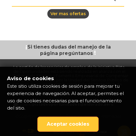
pistadeoportun
of=1076
Ver mas ofertas
¡
Si tienes dudas
del manejo de la
!
página
pregúntanos
La gestión de los servicios de empleo de la iniciativa Pista
de Oportunidades está siendo realizada en alianza con el
Servicio de Empleo y Fomento Empresarial de Compensar
Aviso de cookies
prestador autorizado por la Unidad del Servicio Público de
Empleo de acuerdo con la resolución 0038 de 2023, de
Este sitio utiliza cookies de sesión para mejorar tu
acuerdo con lo anterior, será contactado por
experiencia de navegación. Al aceptar, permites el
colaboradores de esta organización.
uso de cookies necesarias para el funcionamiento
pistadeoportunidades@eldorado.
aero
del sitio.
©Copyright 2026 Opain S.A Todos los derechos reservados
Aceptar cookies
aliado con