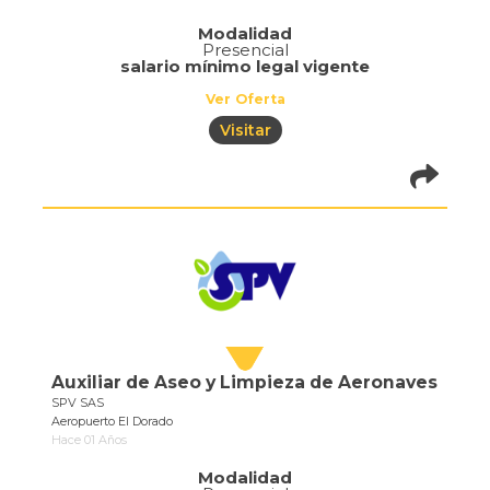
Modalidad
Presencial
salario mínimo legal vigente
Ver Oferta
Visitar
pistadeoportun
of=686
Auxiliar de Aseo y Limpieza de Aeronaves
SPV SAS
Aeropuerto El Dorado
Hace 01 Años
Modalidad