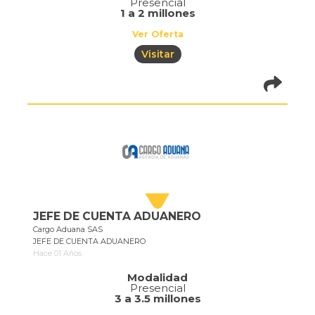
Presencial
1 a 2 millones
Ver Oferta
Visitar
pistadeoportun
of=710
JEFE DE CUENTA ADUANERO
Cargo Aduana SAS
JEFE DE CUENTA ADUANERO
Hace 01 Años
Modalidad
Presencial
3 a 3.5 millones