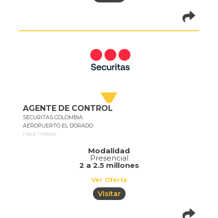
pistadeoportun
of=1073
AGENTE DE CONTROL
SECURITAS COLOMBIA
AEROPUERTO EL DORADO
Hace 1 Meses
Modalidad
Presencial
2 a 2.5 millones
Ver Oferta
Visitar