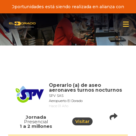
sta de Oportunidades está siendo realizada en alianza con el 
Operario (a) de aseo
aeronaves turnos nocturnos
SPV SAS
Aeropuerto El Dorado
Hace 01 Año
Jornada
Presencial
Visitar
pistadeoportunidad
1 a 2 millones
of=935