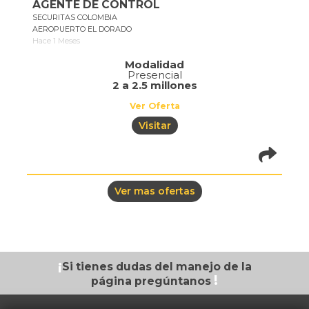
AGENTE DE CONTROL
SECURITAS COLOMBIA
AEROPUERTO EL DORADO
Hace 1 Meses
Modalidad
Presencial
2 a 2.5 millones
Ver Oferta
Visitar
pistadeoportun
of=1076
Ver mas ofertas
¡
Si tienes dudas
del manejo de la
!
página
pregúntanos