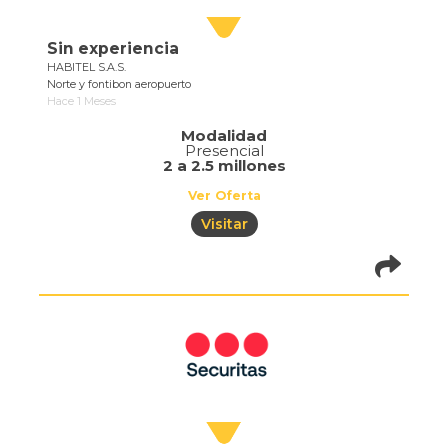
Sin experiencia
HABITEL S.A.S.
Norte y fontibon aeropuerto
Hace 1 Meses
Modalidad
Presencial
2 a 2.5 millones
Ver Oferta
Visitar
pistadeoportun
of=1073