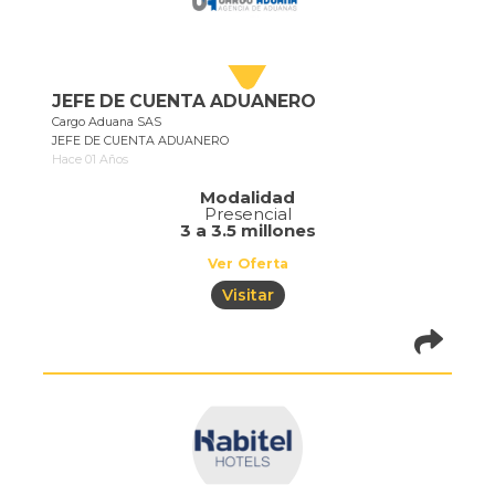
JEFE DE CUENTA ADUANERO
Cargo Aduana SAS
JEFE DE CUENTA ADUANERO
Hace 01 Años
Modalidad
Presencial
3 a 3.5 millones
Ver Oferta
Visitar
pistadeoportun
of=387