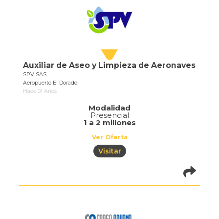
Auxiliar de Aseo y Limpieza de Aeronaves
SPV SAS
Aeropuerto El Dorado
Hace 01 Años
Modalidad
Presencial
1 a 2 millones
Ver Oferta
Visitar
pistadeoportun
of=710