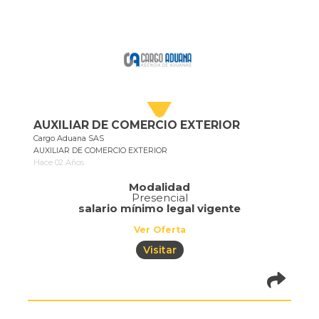
AUXILIAR DE COMERCIO EXTERIOR
Cargo Aduana SAS
AUXILIAR DE COMERCIO EXTERIOR
Hace 02 Años
Modalidad
Presencial
salario mínimo legal vigente
Ver Oferta
Visitar
pistadeoportun
of=686