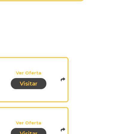
Ver Oferta
Visitar
pistadeoportunidades.opai
of=686
Ver Oferta
Visitar