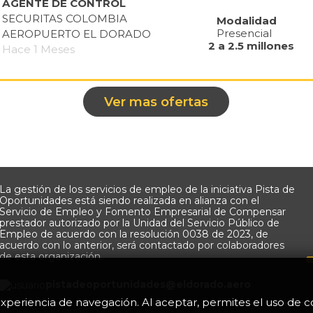
AGENTE DE CONTROL
SECURITAS COLOMBIA
Modalidad
Presencial
AEROPUERTO EL DORADO
2 a 2.5 millones
Hace 1 Meses
Ver mas ofertas
La gestión de los servicios de empleo de la iniciativa Pista de
Oportunidades está siendo realizada en alianza con el
Servicio de Empleo y Fomento Empresarial de Compensar
prestador autorizado por la Unidad del Servicio Público de
Empleo de acuerdo con la resolución 0038 de 2023, de
acuerdo con lo anterior, será contactado por colaboradores
de esta organización.
pistadeoportunidades@eldorado.
aero
u experiencia de navegación. Al aceptar, permites el uso de 
©Copyright 2026 Opain S.A Todos los derechos