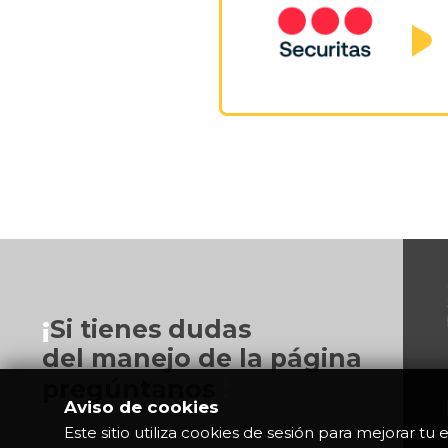
¡
Si tienes dudas
del manejo de la página
!
pregúntanos
Aviso de cookies
Este sitio utiliza cookies de sesión para mejorar t