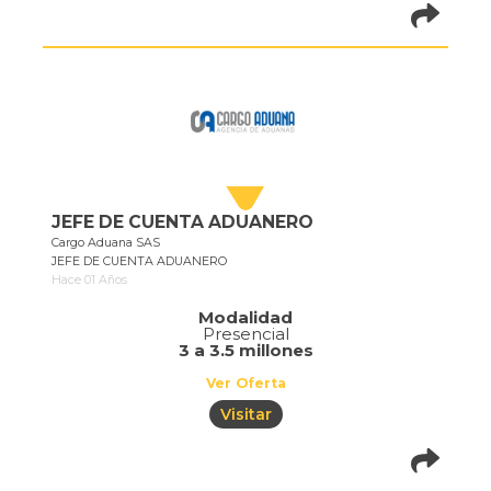
pistadeoportun
of=710
JEFE DE CUENTA ADUANERO
Cargo Aduana SAS
JEFE DE CUENTA ADUANERO
Hace 01 Años
Modalidad
Presencial
3 a 3.5 millones
Ver Oferta
Visitar
pistadeoportun
of=387