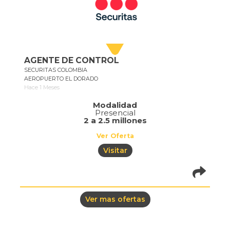
AGENTE DE CONTROL
SECURITAS COLOMBIA
AEROPUERTO EL DORADO
Hace 1 Meses
Modalidad
Presencial
2 a 2.5 millones
Ver Oferta
Visitar
pistadeoportun
of=1076
Ver mas ofertas