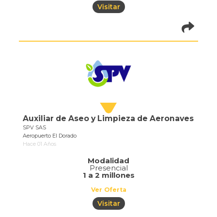
Visitar
pistadeoportun
of=686
Auxiliar de Aseo y Limpieza de Aeronaves
SPV SAS
Aeropuerto El Dorado
Hace 01 Años
Modalidad
Presencial
1 a 2 millones
Ver Oferta
Visitar