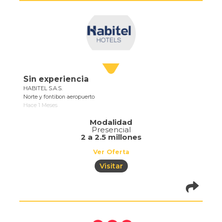
Sin experiencia
HABITEL S.A.S.
Norte y fontibon aeropuerto
Hace 1 Meses
Modalidad
Presencial
2 a 2.5 millones
Ver Oferta
Visitar
pistadeoportun
of=1073