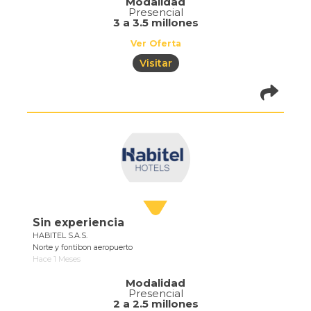
Modalidad
Presencial
3 a 3.5 millones
Ver Oferta
Visitar
pistadeoportun
of=387
Sin experiencia
HABITEL S.A.S.
Norte y fontibon aeropuerto
Hace 1 Meses
Modalidad
Presencial
2 a 2.5 millones