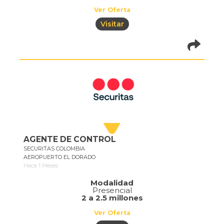
Ver Oferta
Visitar
pistadeoportun
of=1073
AGENTE DE CONTROL
SECURITAS COLOMBIA
AEROPUERTO EL DORADO
Hace 1 Meses
Modalidad
Presencial
2 a 2.5 millones
Ver Oferta