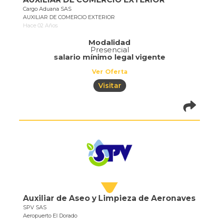
Cargo Aduana SAS
AUXILIAR DE COMERCIO EXTERIOR
Hace 02 Años
Modalidad
Presencial
salario mínimo legal vigente
Ver Oferta
Visitar
pistadeoportun
of=686
Auxiliar de Aseo y Limpieza de Aeronaves
SPV SAS
Aeropuerto El Dorado