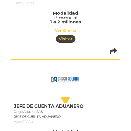
Hace 01 Años
Modalidad
Presencial
1 a 2 millones
Ver Oferta
Visitar
pistadeoportun
of=710
JEFE DE CUENTA ADUANERO
Cargo Aduana SAS
JEFE DE CUENTA ADUANERO
Hace 01 Años