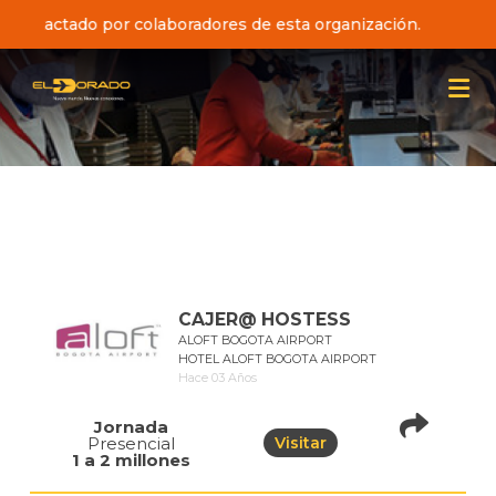
 contactado por colaboradores de esta organización.
CAJER@ HOSTESS
ALOFT BOGOTA AIRPORT
HOTEL ALOFT BOGOTA AIRPORT
Hace 03 Años
Jornada
Presencial
Visitar
pistadeoportunidad
1 a 2 millones
of=444