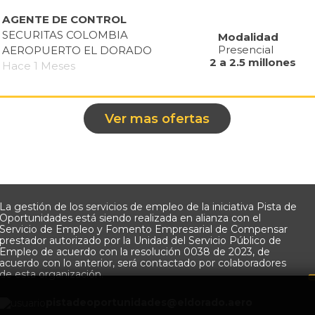
AGENTE DE CONTROL
SECURITAS COLOMBIA
Modalidad
Presencial
AEROPUERTO EL DORADO
2 a 2.5 millones
Hace 1 Meses
Ver mas ofertas
La gestión de los servicios de empleo de la iniciativa Pista de
Oportunidades está siendo realizada en alianza con el
Servicio de Empleo y Fomento Empresarial de Compensar
prestador autorizado por la Unidad del Servicio Público de
Empleo de acuerdo con la resolución 0038 de 2023, de
acuerdo con lo anterior, será contactado por colaboradores
de esta organización.
pistadeoportunidades@eldorado.
aero