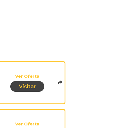
Ver Oferta
Visitar
pistadeoportunidades.opai
of=686
Ver Oferta