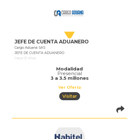
JEFE DE CUENTA ADUANERO
Cargo Aduana SAS
JEFE DE CUENTA ADUANERO
Hace 01 Años
Modalidad
Presencial
3 a 3.5 millones
Ver Oferta
Visitar
pistadeoportun
of=387