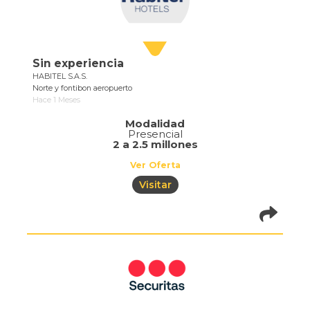
Sin experiencia
HABITEL S.A.S.
Norte y fontibon aeropuerto
Hace 1 Meses
Modalidad
Presencial
2 a 2.5 millones
Ver Oferta
Visitar
pistadeoportun
of=1073