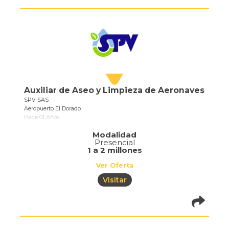
pistadeoportun
of=686
Auxiliar de Aseo y Limpieza de Aeronaves
SPV SAS
Aeropuerto El Dorado
Hace 01 Años
Modalidad
Presencial
1 a 2 millones
Ver Oferta
Visitar
pistadeoportun
of=710