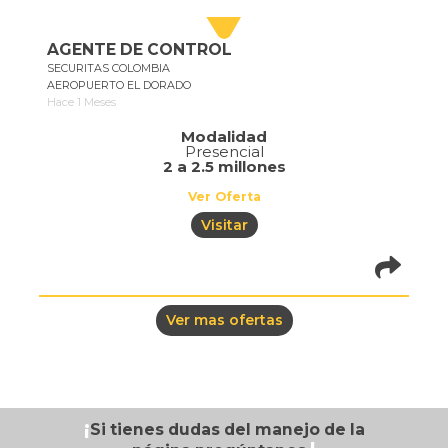
AGENTE DE CONTROL
SECURITAS COLOMBIA
AEROPUERTO EL DORADO
Hace 1 Meses
Modalidad
Presencial
2 a 2.5 millones
Ver Oferta
Visitar
pistadeoportun
of=1076
Ver mas ofertas
¡
Si tienes dudas
del manejo de la