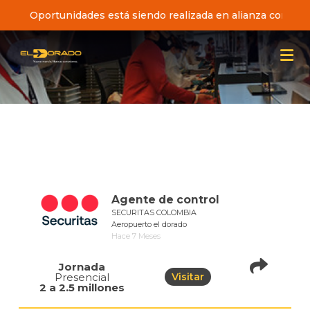
ista de Oportunidades está siendo realizada en alianza con el
Agente de control
SECURITAS COLOMBIA
Aeropuerto el dorado
Hace 7 Meses
Jornada
Presencial
Visitar
pistadeoportunidad
2 a 2.5 millones
of=1011