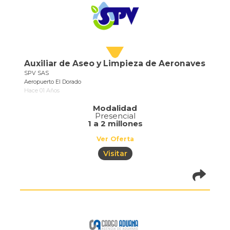
Auxiliar de Aseo y Limpieza de Aeronaves
SPV SAS
Aeropuerto El Dorado
Hace 01 Años
Modalidad
Presencial
1 a 2 millones
Ver Oferta
Visitar
pistadeoportun
of=710