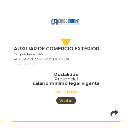
AUXILIAR DE COMERCIO EXTERIOR
Cargo Aduana SAS
AUXILIAR DE COMERCIO EXTERIOR
Hace 02 Años
Modalidad
Presencial
salario mínimo legal vigente
Ver Oferta
Visitar
pistadeoportun
of=686