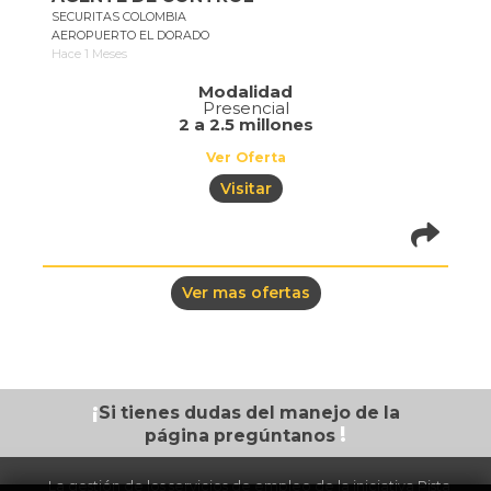
SECURITAS COLOMBIA
AEROPUERTO EL DORADO
Hace 1 Meses
Modalidad
Presencial
2 a 2.5 millones
Ver Oferta
Visitar
pistadeoportun
of=1076
Ver mas ofertas
¡
Si tienes dudas
del manejo de la
!
página
pregúntanos
La gestión de los servicios de empleo de la iniciativa Pista