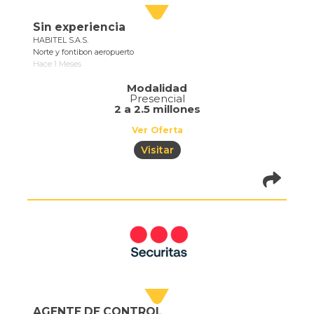
Sin experiencia
HABITEL S.A.S.
Norte y fontibon aeropuerto
Hace 1 Meses
Modalidad
Presencial
2 a 2.5 millones
Ver Oferta
Visitar
pistadeoportun
of=1073
AGENTE DE CONTROL