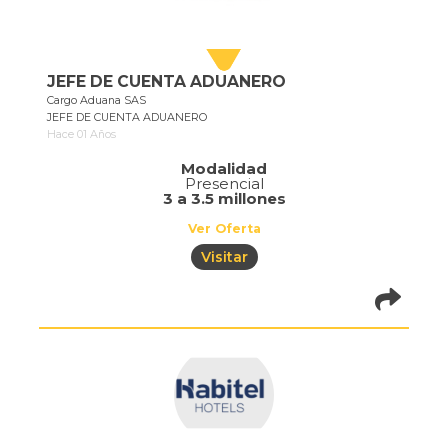
JEFE DE CUENTA ADUANERO
Cargo Aduana SAS
JEFE DE CUENTA ADUANERO
Hace 01 Años
Modalidad
Presencial
3 a 3.5 millones
Ver Oferta
Visitar
pistadeoportun
of=387