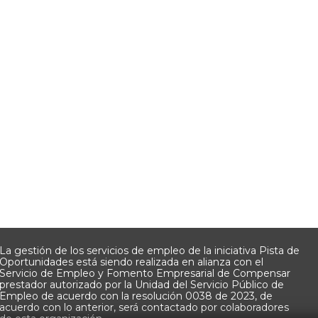
La gestión de los servicios de empleo de la iniciativa Pista de
Oportunidades está siendo realizada en alianza con el
Servicio de Empleo y Fomento Empresarial de Compensar
prestador autorizado por la Unidad del Servicio Público de
Empleo de acuerdo con la resolución 0038 de 2023, de
acuerdo con lo anterior, será contactado por colaboradores