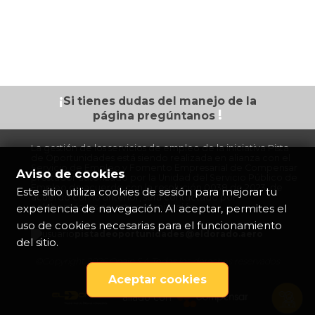
¡
Si tienes dudas
del manejo de la
!
página
pregúntanos
La gestión de los servicios de empleo de la iniciativa Pista
de Oportunidades está siendo realizada en alianza con el
Servicio de Empleo y Fomento Empresarial de Compensar
Aviso de cookies
prestador autorizado por la Unidad del Servicio Público de
Empleo de acuerdo con la resolución 0038 de 2023, de
Este sitio utiliza cookies de sesión para mejorar tu
acuerdo con lo anterior, será contactado por
experiencia de navegación. Al aceptar, permites el
colaboradores de esta organización.
uso de cookies necesarias para el funcionamiento
pistadeoportunidades@eldorado.
aero
del sitio.
©Copyright 2026 Opain S.A Todos los derechos reservados
Aceptar cookies
aliado con