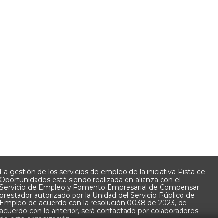
La gestión de los servicios de empleo de la iniciativa Pista de
Oportunidades está siendo realizada en alianza con el
Servicio de Empleo y Fomento Empresarial de Compensar
prestador autorizado por la Unidad del Servicio Público de
Empleo de acuerdo con la resolución 0038 de 2023, de
acuerdo con lo anterior, será contactado por colaboradores