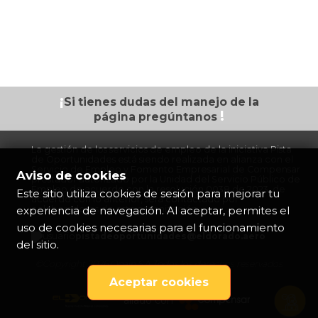
¡
Si tienes dudas
del manejo de la
!
página
pregúntanos
La gestión de los servicios de empleo de la iniciativa Pista
de Oportunidades está siendo realizada en alianza con el
Servicio de Empleo y Fomento Empresarial de Compensar
Aviso de cookies
prestador autorizado por la Unidad del Servicio Público de
Empleo de acuerdo con la resolución 0038 de 2023, de
Este sitio utiliza cookies de sesión para mejorar tu
acuerdo con lo anterior, será contactado por
experiencia de navegación. Al aceptar, permites el
colaboradores de esta organización.
uso de cookies necesarias para el funcionamiento
pistadeoportunidades@eldorado.
aero
del sitio.
©Copyright 2026 Opain S.A Todos los derechos reservados
Aceptar cookies
aliado con