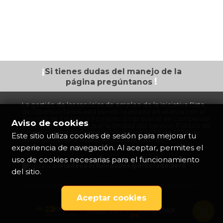
¡
Si tienes dudas
del manejo de la
!
página
pregúntanos
La gestión de los servicios de empleo de la iniciativa Pista
de Oportunidades está siendo realizada en alianza con el
Servicio de Empleo y Fomento Empresarial de Compensar
Aviso de cookies
prestador autorizado por la Unidad del Servicio Público de
Empleo de acuerdo con la resolución 0038 de 2023, de
Este sitio utiliza cookies de sesión para mejorar tu
acuerdo con lo anterior, será contactado por
experiencia de navegación. Al aceptar, permites el
colaboradores de esta organización.
uso de cookies necesarias para el funcionamiento
pistadeoportunidades@eldorado.
aero
del sitio.
©Copyright 2026 Opain S.A Todos los derechos reservados
Aceptar cookies
aliado con