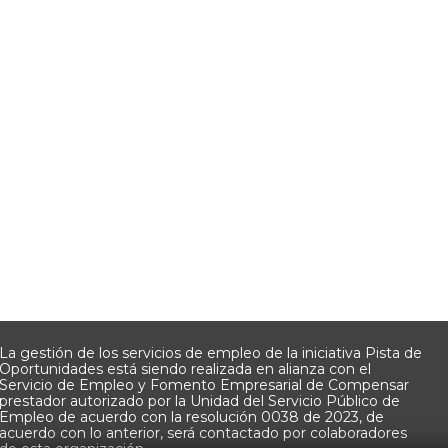
La gestión de los servicios de empleo de la iniciativa Pista de
Oportunidades está siendo realizada en alianza con el
Servicio de Empleo y Fomento Empresarial de Compensar
prestador autorizado por la Unidad del Servicio Público de
Empleo de acuerdo con la resolución 0038 de 2023, de
acuerdo con lo anterior, será contactado por colaboradores