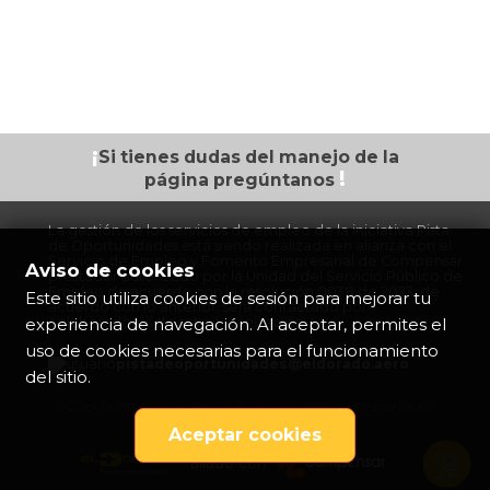
¡
Si tienes dudas
del manejo de la
!
página
pregúntanos
La gestión de los servicios de empleo de la iniciativa Pista
de Oportunidades está siendo realizada en alianza con el
Servicio de Empleo y Fomento Empresarial de Compensar
Aviso de cookies
prestador autorizado por la Unidad del Servicio Público de
Empleo de acuerdo con la resolución 0038 de 2023, de
Este sitio utiliza cookies de sesión para mejorar tu
acuerdo con lo anterior, será contactado por
experiencia de navegación. Al aceptar, permites el
colaboradores de esta organización.
uso de cookies necesarias para el funcionamiento
pistadeoportunidades@eldorado.
aero
del sitio.
©Copyright 2026 Opain S.A Todos los derechos reservados
Aceptar cookies
aliado con