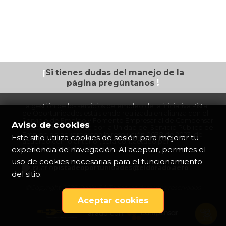
¡
Si tienes dudas
del manejo de la
!
página
pregúntanos
La gestión de los servicios de empleo de la iniciativa Pista
de Oportunidades está siendo realizada en alianza con el
Servicio de Empleo y Fomento Empresarial de Compensar
Aviso de cookies
prestador autorizado por la Unidad del Servicio Público de
Empleo de acuerdo con la resolución 0038 de 2023, de
Este sitio utiliza cookies de sesión para mejorar tu
acuerdo con lo anterior, será contactado por
experiencia de navegación. Al aceptar, permites el
colaboradores de esta organización.
uso de cookies necesarias para el funcionamiento
pistadeoportunidades@eldorado.
aero
del sitio.
©Copyright 2026 Opain S.A Todos los derechos reservados
Aceptar cookies
aliado con