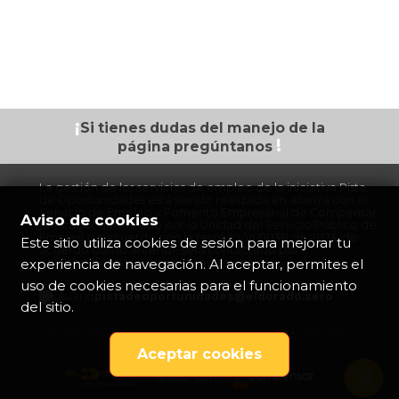
¡
Si tienes dudas
del manejo de la
!
página
pregúntanos
La gestión de los servicios de empleo de la iniciativa Pista
de Oportunidades está siendo realizada en alianza con el
Servicio de Empleo y Fomento Empresarial de Compensar
Aviso de cookies
prestador autorizado por la Unidad del Servicio Público de
Empleo de acuerdo con la resolución 0038 de 2023, de
Este sitio utiliza cookies de sesión para mejorar tu
acuerdo con lo anterior, será contactado por
experiencia de navegación. Al aceptar, permites el
colaboradores de esta organización.
uso de cookies necesarias para el funcionamiento
pistadeoportunidades@eldorado.
aero
del sitio.
©Copyright 2026 Opain S.A Todos los derechos reservados
Aceptar cookies
aliado con