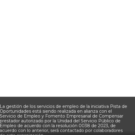
La gestión de los servicios de empleo de la iniciativa Pista de
Oportunidades está siendo realizada en alianza con el
Servicio de Empleo y Fomento Empresarial de Compensar
prestador autorizado por la Unidad del Servicio Público de
Empleo de acuerdo con la resolución 0038 de 2023, de
acuerdo con lo anterior, será contactado por colaboradores